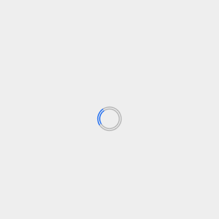
EP nario duomenys, be kurių dirbtinis
intelektas negali dirbti
admin
16 gegužės, 2026
Apklausiau keletą startuolių, kurie kuria AI įrankius
AEC sektoriui. Jie teigia, kad pramonė kuria duomenis
ų,
skirtus žmonėms...
bai
Skaityti daugiau