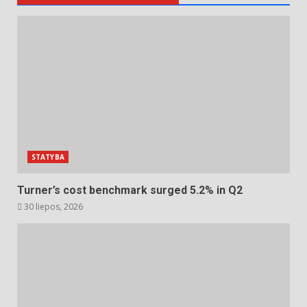
STATYBA
Turner’s cost benchmark surged 5.2% in Q2
30 liepos, 2026