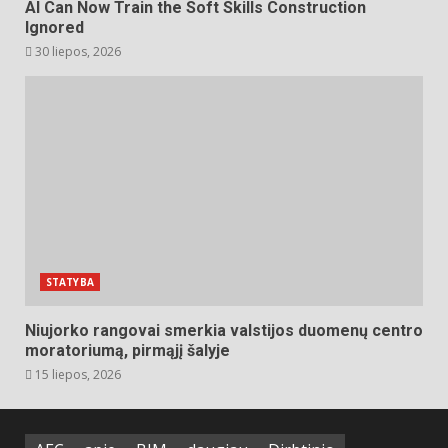
AI Can Now Train the Soft Skills Construction
Ignored
30 liepos, 2026
STATYBA
Niujorko rangovai smerkia valstijos duomenų centro
moratoriumą, pirmąjį šalyje
15 liepos, 2026