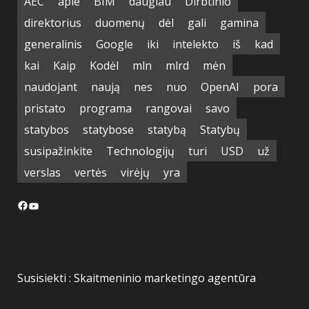
AEC
apie
BIM
daugiau
Dirbtinio
direktorius
duomenų
dėl
gali
gamina
generalinis
Google
iki
intelekto
iš
kad
kai
Kaip
Kodėl
mln
mlrd
mėn
naudojant
naują
nes
nuo
OpenAI
pora
pristato
programa
rangovai
savo
statybos
statybose
statybą
Statybų
susipažinkite
Technologijų
turi
USD
už
verslas
vertės
virėjų
yra
Facebook
YouTube
Susisiekti :
Skaitmeninio marketingo agentūra