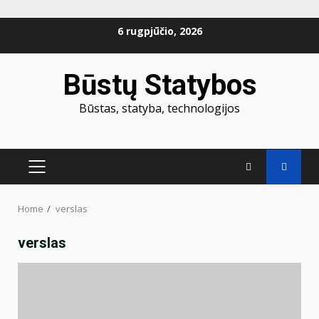
Skip
6 rugpjūčio, 2026
to
content
Būstų Statybos
Būstas, statyba, technologijos
PRIMARY
MENU
Home
verslas
verslas