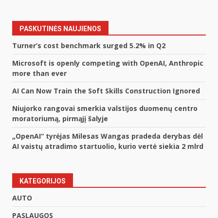
PASKUTINĖS NAUJIENOS
Turner’s cost benchmark surged 5.2% in Q2
Microsoft is openly competing with OpenAI, Anthropic
more than ever
AI Can Now Train the Soft Skills Construction Ignored
Niujorko rangovai smerkia valstijos duomenų centro
moratoriumą, pirmąjį šalyje
„OpenAI“ tyrėjas Milesas Wangas pradeda derybas dėl
AI vaistų atradimo startuolio, kurio vertė siekia 2 mlrd
KATEGORIJOS
AUTO
PASLAUGOS