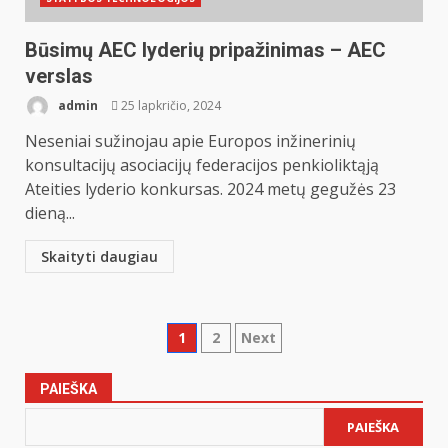
Būsimų AEC lyderių pripažinimas – AEC
verslas
admin
25 lapkričio, 2024
Neseniai sužinojau apie Europos inžinerinių
konsultacijų asociacijų federacijos penkioliktąją
Ateities lyderio konkursas. 2024 metų gegužės 23
dieną...
Skaityti daugiau
Įrašų
1
2
Next
puslapiavimas
PAIEŠKA
PAIEŠKA