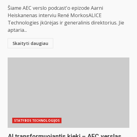
Šiame AEC verslo podcast'o epizode Aarni
Heiskanenas interviu René MorkosALICE
Technologies įkūrėjas ir generalinis direktorius. Jie
aptaria...
Skaityti daugiau
STATYBOS TECHNOLOGIJOS
AI transformuojantis kiekį – AEC verslas