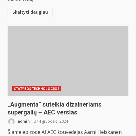
Skaityti daugiau
STATYBOS TECHNOLOGIJOS
„Augmenta“ suteikia dizaineriams
supergalių – AEC verslas
admin
14 gruodžio, 2024
Šiame epizode AI AEC šouvedėjas Aarni Heiskanen