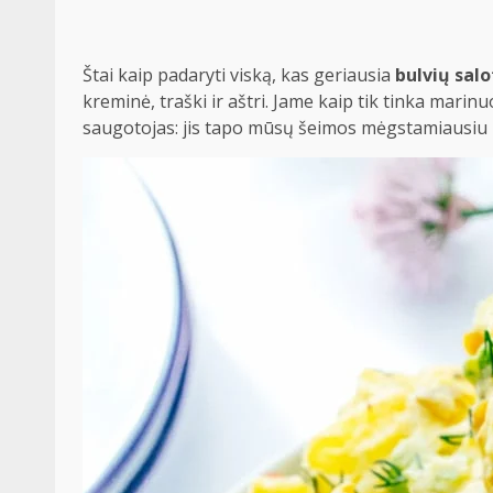
Štai kaip padaryti viską, kas geriausia
bulvių sal
kreminė, traški ir aštri. Jame kaip tik tinka marinu
saugotojas: jis tapo mūsų šeimos mėgstamiausiu išky