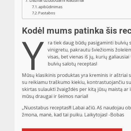
Dažnai užduodami klausimai
apibūdinimas
Pastabos
Kodėl mums patinka šis re
Y
ra tiek daug būdų pasigaminti bulvių 
vinigretu, pakrautu šviežiomis žolel
visas, bet vienas iš jų, kurių galiausi
bulvių salotų receptas!
Mūsų klasikinis produktas yra kreminis ir aštriai 
su reikiamu traškumo kiekiu, kontrastuojančiu s
skirtas sulaukti žvaigždės per kitą jūsų maistą ar 
mūsų draugai ir šeimos nariai!
„Nuostabus receptas!!! Labai ačiū. Aš naudojau obu
žmona, manė, kad tai puiku. Laikytojas! -Bobas