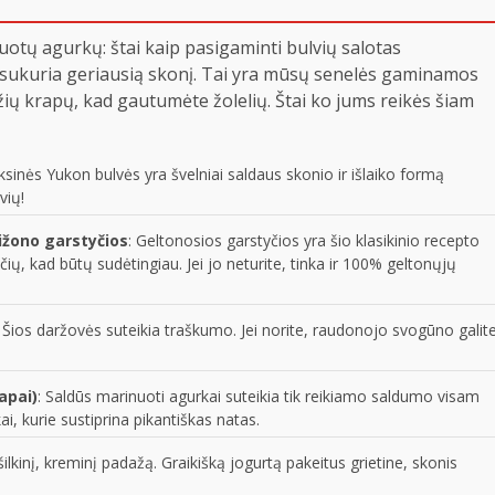
uotų agurkų: štai kaip pasigaminti bulvių salotas
sų sukuria geriausią skonį. Tai yra mūsų senelės gaminamos
žių krapų, kad gautumėte žolelių. Štai ko jums reikės šiam
uksinės Yukon bulvės yra švelniai saldaus skonio ir išlaiko formą
vių!
Dižono garstyčios
: Geltonosios garstyčios yra šio klasikinio recepto
ų, kad būtų sudėtingiau. Jei jo neturite, tinka ir 100% geltonųjų
Šios daržovės suteikia traškumo. Jei norite, raudonojo svogūno galit
apai)
: Saldūs marinuoti agurkai suteikia tik reikiamo saldumo visam
ai, kurie sustiprina pikantiškas natas.
šilkinį, kreminį padažą. Graikišką jogurtą pakeitus grietine, skonis