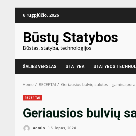
Skip
6 rugpjūčio, 2026
to
content
Būstų Statybos
Būstas, statyba, technologijos
ŠALIES VERSLAS
STATYBA
STATYBOS TECHNOL
Home
RECEPTAI
Geriausios bulvių salotos – gamina pora
RECEPTAI
Geriausios bulvių s
admin
5 liepos, 2024