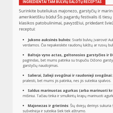
INGREDIENTAI TAM
BULVIŲ SALOTŲ RECEPTAS
Surinkite buteliukus majonezo, garstyčių ir marin
amerikietišku būdu! Šis pagardų festivalis iš tie
klasikos patobulinimai, pavyzdžiui, pridedant švie
receptui:
Jukono auksinės bulvės:
Svarbi bulvių įvairovė! A
verdamos. Čia nepakeiskite raudonų lukštų ar rusvų bul
Baltojo vyno actas, geltonosios garstyčios ir 
pagrindas, bet mums patinka su trupučiu Dižono garstyči
garstyčių naudojimas.
Salierai
,
žalieji svogūnai ir raudonieji svogūnai:
praleisti, bet mums jis patinka, nes jis suteikia spalvos.
Saldus marinuotas agurkas (arba marinuoti kr
mišiniui. Tačiau tinka ir smulkintų krapų marinuoti agurk
Majonezas
ir grietinės
: Šių dviejų derinys sukuria 
sušvelnėja ir suteikia šiek tiek aštrumo.