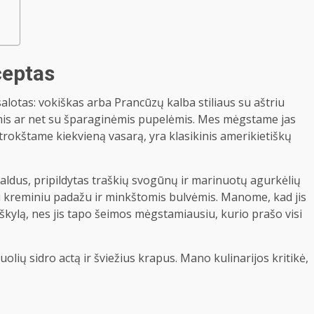
ceptas
salotas: vokiškas arba
Prancūzų kalba
stiliaus su aštriu
ėmis ar net su šparaginėmis pupelėmis. Mes mėgstame jas
ai trokštame kiekvieną vasarą, yra klasikinis amerikietiškų
saldus, pripildytas traškių svogūnų ir marinuotų agurkėlių
u kreminiu padažu ir minkštomis bulvėmis. Manome, kad jis
iškylą, nes jis tapo šeimos mėgstamiausiu, kurio prašo visi
olių sidro actą ir šviežius krapus. Mano kulinarijos kritikė,