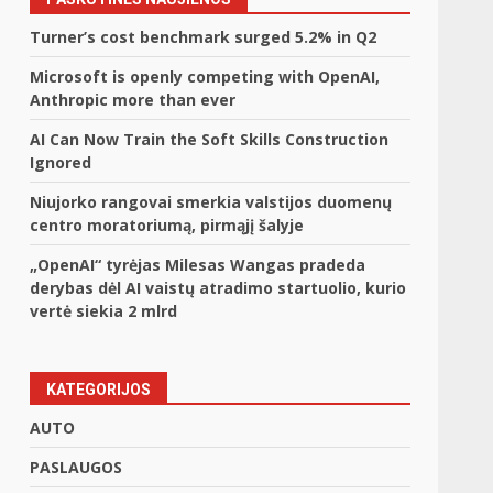
Turner’s cost benchmark surged 5.2% in Q2
Microsoft is openly competing with OpenAI,
Anthropic more than ever
AI Can Now Train the Soft Skills Construction
Ignored
Niujorko rangovai smerkia valstijos duomenų
centro moratoriumą, pirmąjį šalyje
„OpenAI“ tyrėjas Milesas Wangas pradeda
derybas dėl AI vaistų atradimo startuolio, kurio
vertė siekia 2 mlrd
KATEGORIJOS
AUTO
PASLAUGOS