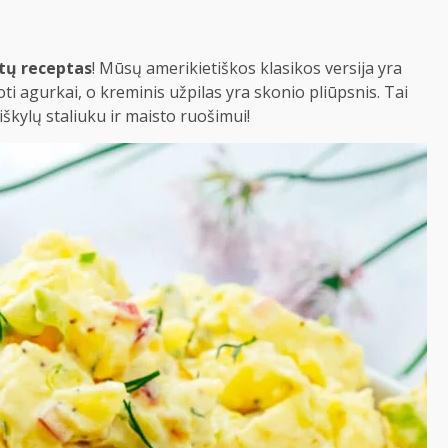
otų receptas
! Mūsų amerikietiškos klasikos versija yra
oti agurkai, o kreminis užpilas yra skonio pliūpsnis. Tai
lų ​​​​staliuku ir maisto ruošimui!