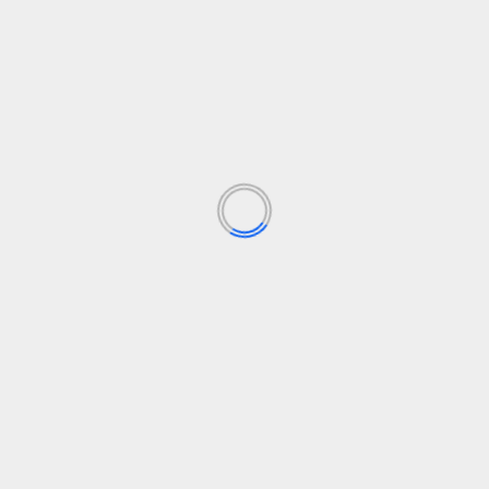
STATYBA
Niujorko rangovai smerkia valstijos duomenų centro
moratoriumą, pirmąjį šalyje
15 liepos, 2026
STATYBA
Kalifornijos greitasis geležinkelis išduoda užklausą
už 2,4 mlrd. USD
30 birželio, 2026