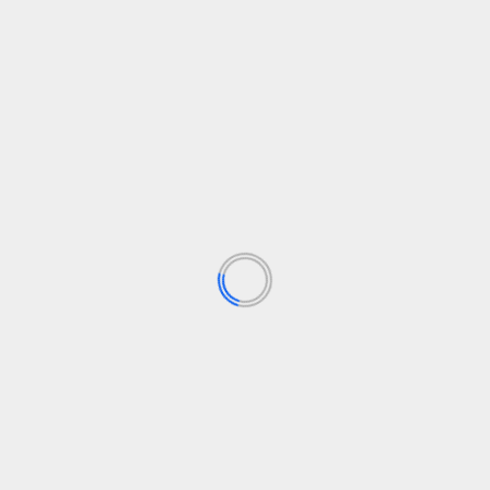
TECHNOLOGIJOS
r
Saulėta „Rocket Lab“ perspektyva yra gera
ateities žvaigždynų planams
admin
9 rugpjūčio, 2024